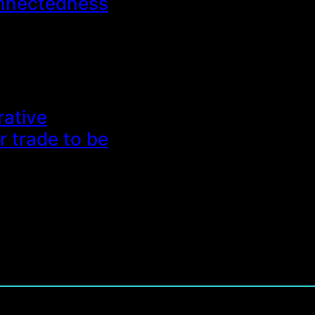
onnectedness
ative
r trade to be