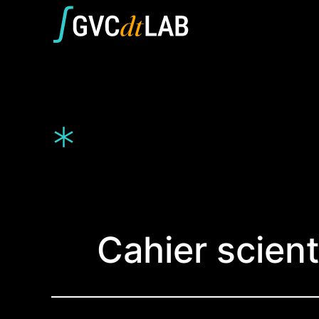
Aller
au
contenu
*
Cahier scient