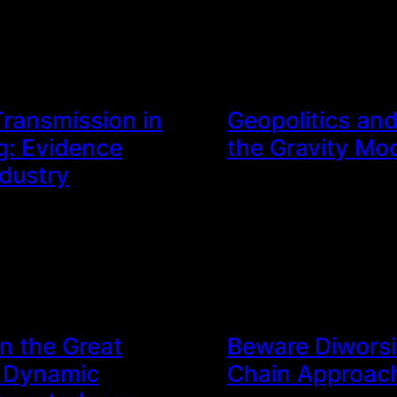
Transmission in
Geopolitics an
g: Evidence
the Gravity Mo
dustry
n the Great
Beware Diworsif
A Dynamic
Chain Approach