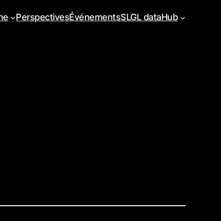
he
Perspectives
Événements
SLGL dataHub