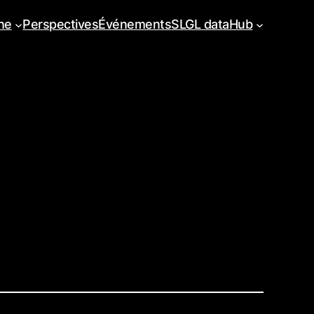
he
Perspectives
Événements
SLGL dataHub